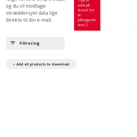
Tryk til
og du vil modtage
sidst på
ikonet for
skræddersyet data lige
at
direkte til din e-mail.
påbegynde
step 2.
filter_list
Filtrering
+
Add all products to download