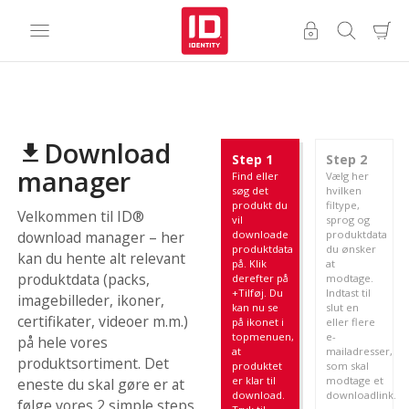
Download
file_download
Step 1
Step 2
manager
Find eller
Vælg her
søg det
hvilken
produkt du
filtype,
Velkommen til ID®
vil
sprog og
downloade
produktdata
download manager – her
produktdata
du ønsker
kan du hente alt relevant
på. Klik
at
produktdata (packs,
derefter på
modtage.
+Tilføj. Du
Indtast til
imagebilleder, ikoner,
kan nu se
slut en
certifikater, videoer m.m.)
på ikonet i
eller flere
topmenuen,
e-
på hele vores
at
mailadresser,
produktsortiment. Det
produktet
som skal
er klar til
modtage et
eneste du skal gøre er at
download.
downloadlink.
følge vores 2 simple steps