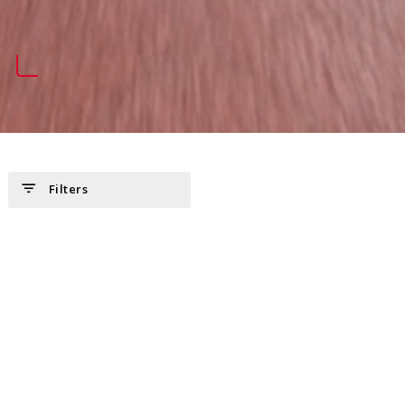
filter_list
Filters