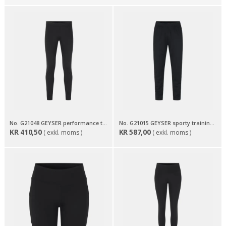
No. G21048 GEYSER performance tights | long
No. G21015 GEYSER sporty training pants
KR
410,50
KR
587,00
( exkl. moms )
( exkl. moms )