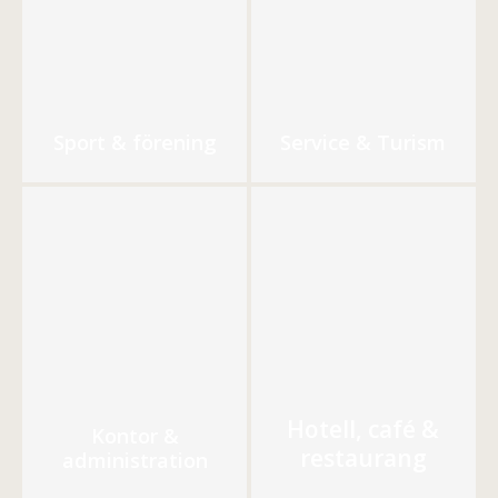
Sport & förening
Service & Turism
Hotell, café &
Kontor &
restaurang
administration