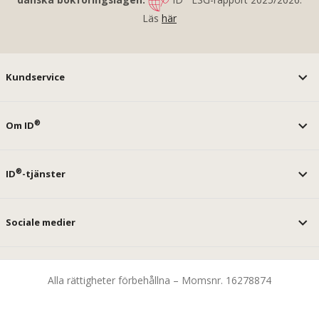
Läs
här
Kundservice
®
Om ID
®
ID
-tjänster
Sociale medier
Alla rättigheter förbehållna – Momsnr. 16278874