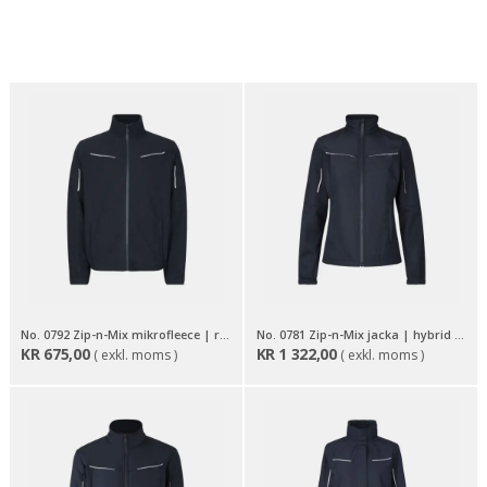
No. 0792 Zip-n-Mix mikrofleece | reflex
No. 0781 Zip-n-Mix jacka | hybrid | dam
KR
675,00
KR
1 322,00
( exkl. moms )
( exkl. moms )