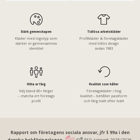
Stärk gemenskapen
Tidlösa arbetskläder
Kläder med logotyp som
Profilkläder & företagskläder
stärker er gemensamma
med tidlös design
identitet
sedan 1983
Hitta er färg
Kvalitet som håller
Välj bland 60+ färger
Företagskläder i hög
– matcha ert företags
kvalitet – behåller passform
profil
och färg tvätt efter tvätt
Rapport om företagens sociala ansvar, jfr § 99a i den
®
danska bokföringslagen.
ID
ESG-rapport 2025/2026.