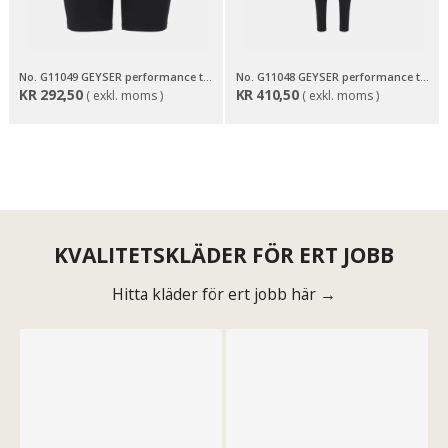
No. G11049 GEYSER performance tights | short | dam
No. G11048 GEYSER performance tights | long | dam
KR
292,50
KR
410,50
( exkl. moms )
( exkl. moms )
KVALITETSKLÄDER FÖR ERT JOBB
Hitta kläder för ert jobb här →