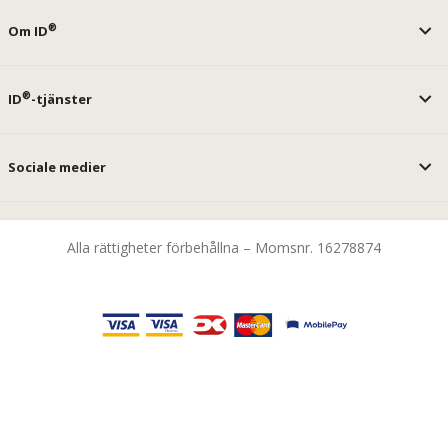
®
Om ID
®
ID
-tjänster
Sociale medier
Alla rättigheter förbehållna – Momsnr. 16278874