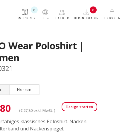
0
0
keyboard_arrow_down
DE
ID® DESIGNER
HÄNDLER
HERUNTERLADEN
EINLOGGEN
O Wear Poloshirt |
men
0321
n
Herren
,80
Design starten
(
€
27,80
exkl. MwSt. )
rfähiges klassisches Poloshirt. Nacken-
lterband und Nackenspiegel.