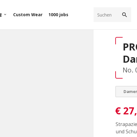
search
g
Custom Wear
1000 jobs
keyboard_arrow_down
PR
Da
No. 
Dame
€
27
Strapazie
und Schu