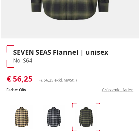
SEVEN SEAS Flannel | unisex
No. S64
€
56,25
(
€
56,25
exkl. MwSt. )
Farbe:
Oliv
Grössenleitfaden