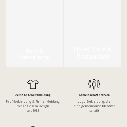
Hotel, Café &
Büro &
Restaurant
Verwaltung
Zeitlose Arbeitskleidung
Gemeinschaft stärken
Profilbekleidung & Firmenkleidung
Logo-Bekleidung, die
mit zeitlosem Design
eine gemeinsame Identität
seit 1983
schafft