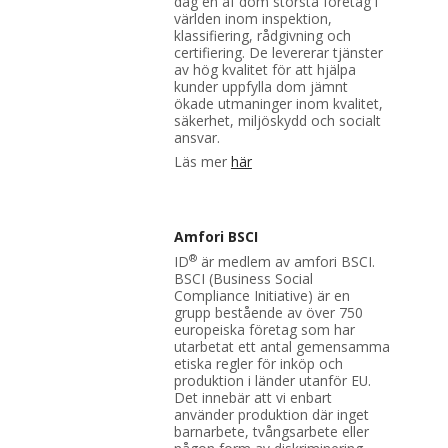
dag en af dom största företag i
världen inom inspektion,
klassifiering, rådgivning och
certifiering. De levererar tjänster
av hög kvalitet för att hjälpa
kunder uppfylla dom jämnt
ökade utmaninger inom kvalitet,
säkerhet, miljöskydd och socialt
ansvar.
Läs mer
här
Amfori BSCI
®
ID
är medlem av amfori BSCI.
BSCI (Business Social
Compliance Initiative) är en
grupp bestående av över 750
europeiska företag som har
utarbetat ett antal gemensamma
etiska regler för inköp och
produktion i länder utanför EU.
Det innebär att vi enbart
använder produktion där inget
barnarbete, tvångsarbete eller