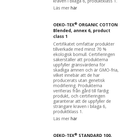
kraven i bilaga 6, produktklass 1.
Läs mer
här
®
OEKO-TEX
ORGANIC COTTON
Blended, annex 6, product
class 1
Certifikatet omfattar produkter
tillverkade med minst 70 %
ekologisk bomull. Certifieringen
säkerställer att produkterna
uppfyller gränsvärdena för
skadliga ämnen och är GMO-fria,
vilket innebär att de har
producerats utan genetisk
modifiering. Produkterna
verifieras från gård till färdig
produkt, och certifieringen
garanterar att de uppfyller de
strängare kraven i bilaga 6,
produktklass 1.
Läs mer
här
®
OEKO-TEX
STANDARD 100,