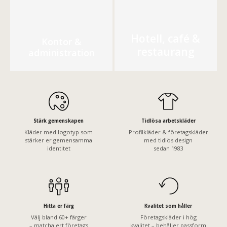
Hotell, café &
Kontor &
restaurang
administration
Stärk gemenskapen
Tidlösa arbetskläder
Kläder med logotyp som
Profilkläder & företagskläder
stärker er gemensamma
med tidlös design
identitet
sedan 1983
Hitta er färg
Kvalitet som håller
Välj bland 60+ färger
Företagskläder i hög
– matcha ert företags
kvalitet – behåller passform