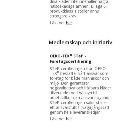
dina kläder inte innehåller några
hälsoskadliga ämnen, Bilaga 6,
produktklass 1 ställer ännu
strängare krav.
Läs mer
här
Medlemskap och initiativ
®
OEKO-TEX
STeP -
Företagscertifiering
STeP-certifieringen från OEKO-
®
TEX
bekräftar vårt ansvar som
företag för både människor och
miljö. Den garanterar
högkvalitativa och hållbara kläder
tillverkade med hänsyn till
arbetsvillkor och ansvarstagande.
STeP-certifieringen säkerställer
ett ansvarsfullt tillvägagångssätt
genom hela leveranskedjan.
Läs mer
här