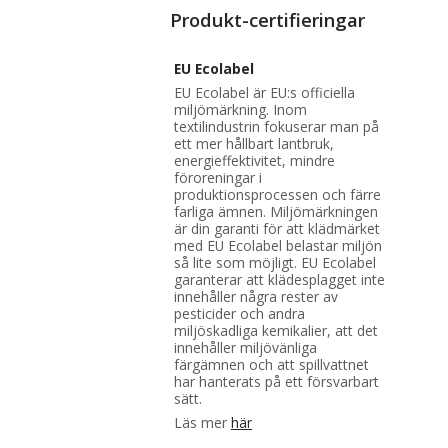
Produkt-certifieringar
EU Ecolabel
EU Ecolabel är EU:s officiella
miljömärkning. Inom
textilindustrin fokuserar man på
ett mer hållbart lantbruk,
energieffektivitet, mindre
föroreningar i
produktionsprocessen och färre
farliga ämnen. Miljömärkningen
är din garanti för att klädmärket
med EU Ecolabel belastar miljön
så lite som möjligt. EU Ecolabel
garanterar att klädesplagget inte
innehåller några rester av
pesticider och andra
miljöskadliga kemikalier, att det
innehåller miljövänliga
färgämnen och att spillvattnet
har hanterats på ett försvarbart
sätt.
Läs mer
här