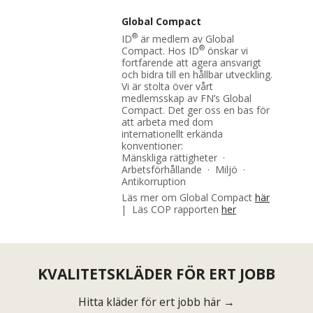
Global Compact
®
ID
är medlem av Global
®
Compact. Hos ID
önskar vi
fortfarende att agera ansvarigt
och bidra till en hållbar utveckling.
Vi är stolta över vårt
medlemsskap av FN’s Global
Compact. Det ger oss en bas för
att arbeta med dom
internationellt erkända
konventioner:
Mänskliga rättigheter ·
Arbetsförhållande · Miljö ·
Antikorruption
Läs mer om Global Compact
här
| Läs COP rapporten
her
KVALITETSKLÄDER FÖR ERT JOBB
Hitta kläder för ert jobb här →