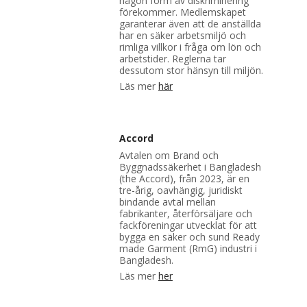
någon form av diskriminering
förekommer. Medlemskapet
garanterar även att de anställda
har en säker arbetsmiljö och
rimliga villkor i fråga om lön och
arbetstider. Reglerna tar
dessutom stor hänsyn till miljön.
Läs mer
här
Accord
Avtalen om Brand och
Byggnadssäkerhet i Bangladesh
(the Accord), från 2023, är en
tre-årig, oavhängig, juridiskt
bindande avtal mellan
fabrikanter, återförsäljare och
fackföreningar utvecklat för att
bygga en säker och sund Ready
made Garment (RmG) industri i
Bangladesh.
Läs mer
her