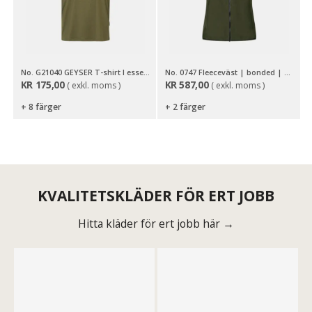
No. G21040 GEYSER T-shirt I essential
No. 0747 Fleeceväst | bonded | dam
KR
175,00
KR
587,00
( exkl. moms )
( exkl. moms )
+ 8 färger
+ 2 färger
KVALITETSKLÄDER FÖR ERT JOBB
Hitta kläder för ert jobb här →