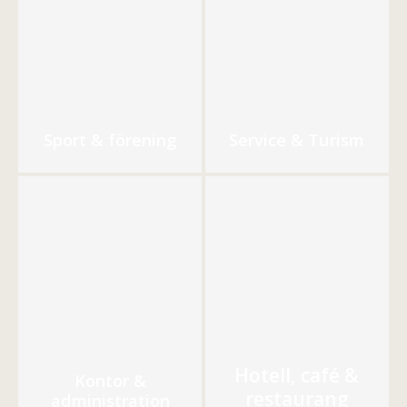
Sport & förening
Service & Turism
Hotell, café &
Kontor &
restaurang
administration