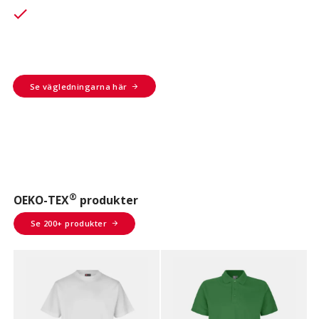
Undvik greenwashing i er
check
marknadsföring
Se vägledningarna här
®
OEKO-TEX
produkter
Se 200+ produkter