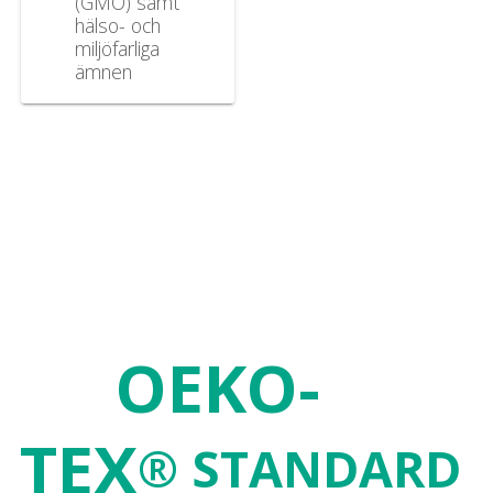
(GMO) samt
hälso- och
miljöfarliga
ämnen
Stort utbud
av
OEKO-
TEX
® STANDARD