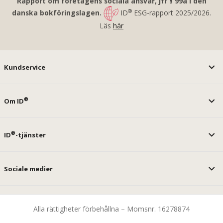
Rapport om företagens sociala ansvar, jfr § 99a i den
®
danska bokföringslagen.
ID
ESG-rapport 2025/2026.
Läs
här
Kundservice
®
Om ID
®
ID
-tjänster
Sociale medier
Alla rättigheter förbehållna – Momsnr. 16278874