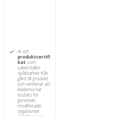
Är ett
check
produktcertifi
kat
som
säkerställer
spårbarhet från
gård till produkt
och verifierar att
kläderna har
testats för
genetiskt
modifierade
organismer