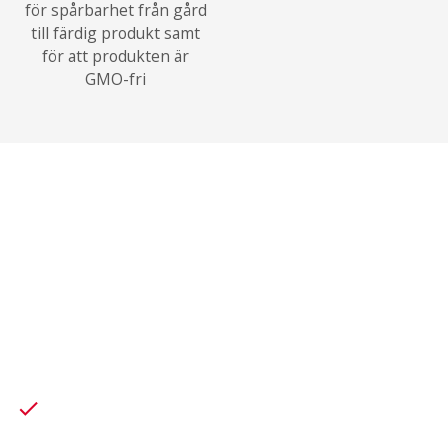
för spårbarhet från gård
till färdig produkt samt
för att produkten är
GMO-fri
ER HANDBOK
®
I OEKO-TEX
STANDARD 100
Känn skillnaden mellan OEKO-
check
®
TEX
STANDARD 100