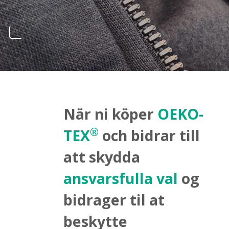
När ni köper
OEKO-
®
TEX
och bidrar till
att skydda
ansvarsfulla val
og
bidrager til at
beskytte