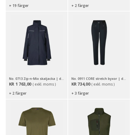
+ 19 färger
+ 2 färger
No. 0713 Zip-n-Mix skaljacka | dam
No. 0911 CORE stretch byxor | dam
KR
1 763,00
KR
734,00
( exkl. moms )
( exkl. moms )
+ 2 färger
+ 3 färger