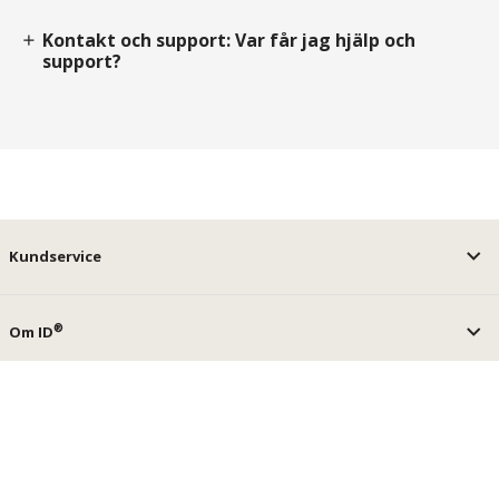
Kontakt och support: Var får jag hjälp och
add
support?
Kundservice
®
Om ID
®
ID
-tjänster
keyboard_arrow_up
Sociale medier