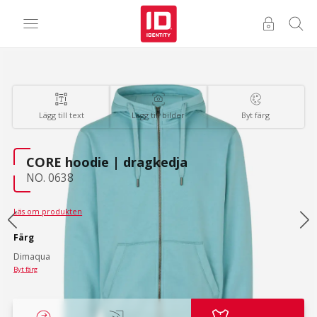
Lägg till text
Lägg till bilder
Byt färg
CORE hoodie | dragkedja
NO. 0638
Läs om produkten
Färg
Dimaqua
Byt färg