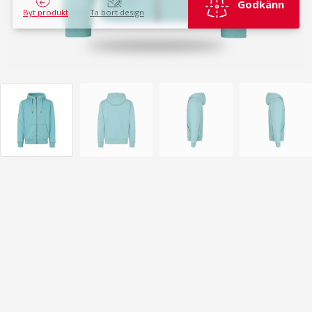
Godkänn
Byt produkt
Ta bort design