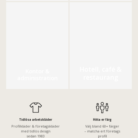
Hotell, café &
Kontor &
restaurang
administration
Tidlösa arbetskläder
Hitta er färg
Profilkläder & företagskläder
Välj bland 60+ färger
med tidlös design
– matcha ert företags
sedan 1983
profil