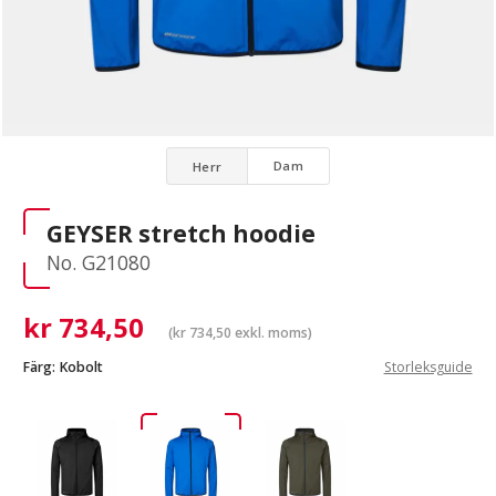
Dam
Herr
GEYSER stretch hoodie
No. G21080
kr
734,50
(
kr
734,50
exkl. moms)
Färg:
Kobolt
Storleksguide