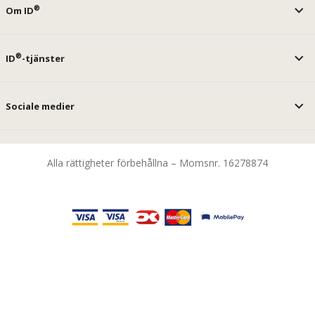
®
Om ID
®
ID
-tjänster
Sociale medier
Alla rättigheter förbehållna – Momsnr. 16278874