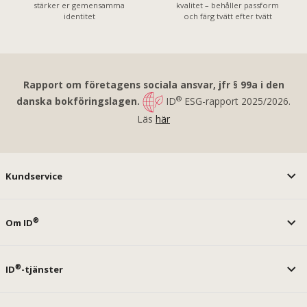
stärker er gemensamma
kvalitet – behåller passform
identitet
och färg tvätt efter tvätt
Rapport om företagens sociala ansvar, jfr § 99a i den
®
danska bokföringslagen.
ID
ESG-rapport 2025/2026.
Läs
här
Kundservice
®
Om ID
®
ID
-tjänster