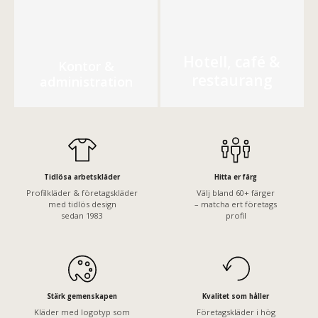
Hotell, café &
Kontor &
restaurang
administration
Tidlösa arbetskläder
Hitta er färg
Profilkläder & företagskläder
Välj bland 60+ färger
med tidlös design
– matcha ert företags
sedan 1983
profil
Stärk gemenskapen
Kvalitet som håller
Kläder med logotyp som
Företagskläder i hög