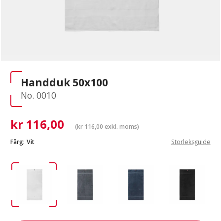
Handduk 50x100
No. 0010
kr
116,00
(
kr
116,00
exkl. moms)
Färg:
Vit
Storleksguide