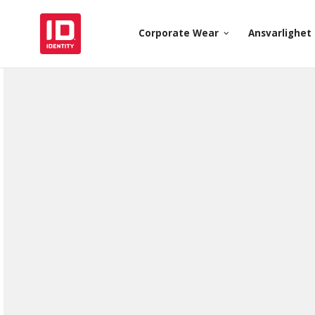
Corporate Wear
Ansvarlighet
keyboard_arrow_down
k