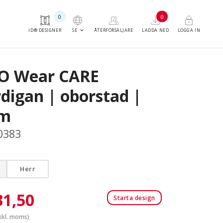
0
0
keyboard_arrow_down
SE
ID® DESIGNER
ÅTERFÖRSÄLJARE
LADDA NED
LOGGA IN
O Wear CARE
rdigan | oborstad |
m
0383
Herr
31,50
Starta design
kl. moms)