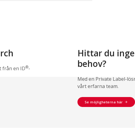
erch
Hittar du ing
behov?
®
t från en ID
-
Med en Private Label-lös
vårt erfarna team.
Se möjligheterna här