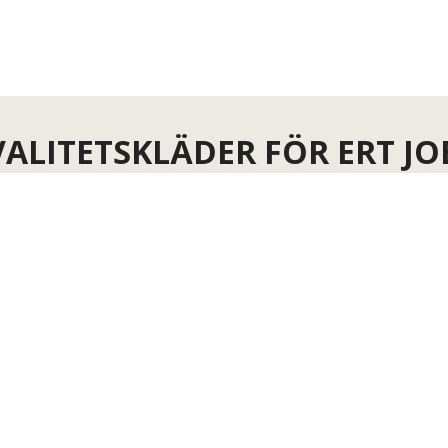
VALITETSKLÄDER FÖR ERT JO
Hitta kläder för ert jobb här →