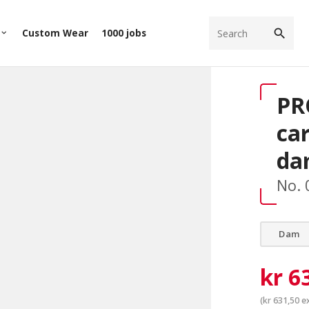
search
Custom Wear
1000 jobs
eyboard_arrow_down
PR
ca
da
No. 
Dam
kr
6
(
kr
631,50
ex