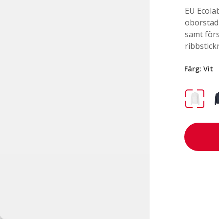
EU Ecolab
oborstad 
samt för
ribbstick
Färg:
Vit