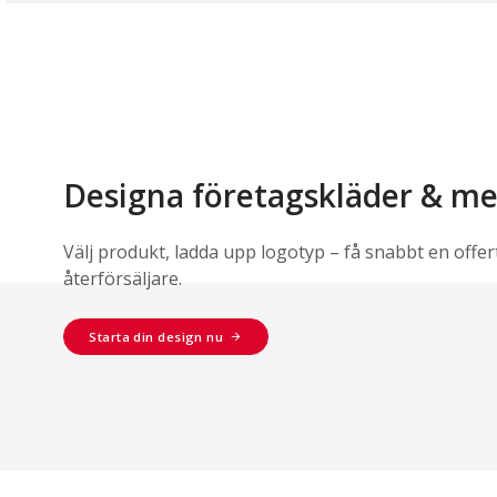
Designa företagskläder & m
Välj produkt, ladda upp logotyp – få snabbt en offer
återförsäljare.
Starta din design nu