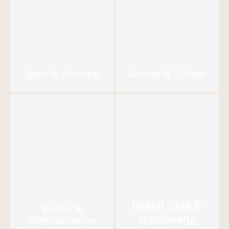
Sport & förening
Service & Turism
Hotell, café &
Kontor &
restaurang
administration