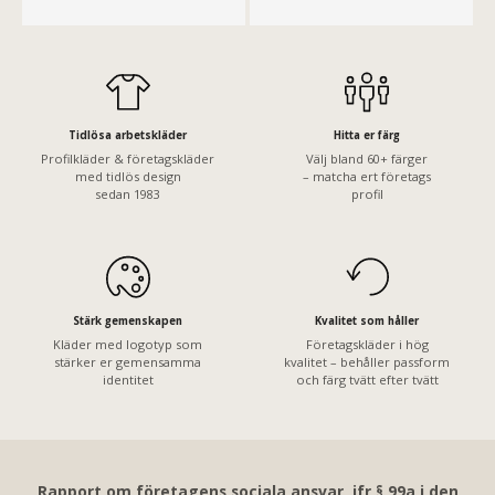
Tidlösa arbetskläder
Hitta er färg
Profilkläder & företagskläder
Välj bland 60+ färger
med tidlös design
– matcha ert företags
sedan 1983
profil
Stärk gemenskapen
Kvalitet som håller
Kläder med logotyp som
Företagskläder i hög
stärker er gemensamma
kvalitet – behåller passform
identitet
och färg tvätt efter tvätt
Rapport om företagens sociala ansvar, jfr § 99a i den