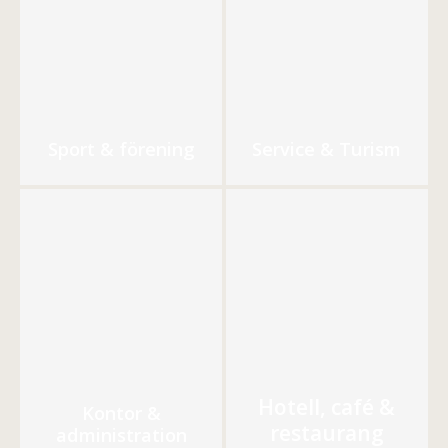
Sport & förening
Service & Turism
Hotell, café &
Kontor &
restaurang
administration