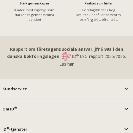
Stärk gemenskapen
Kvalitet som håller
Kläder med logotyp som
Företagskläder i hög
stärker er gemensamma
kvalitet – behåller passform
identitet
och färg tvätt efter tvätt
Rapport om företagens sociala ansvar, jfr § 99a i den
®
danska bokföringslagen.
ID
ESG-rapport 2025/2026.
Läs
här
Kundservice
®
Om ID
®
ID
-tjänster