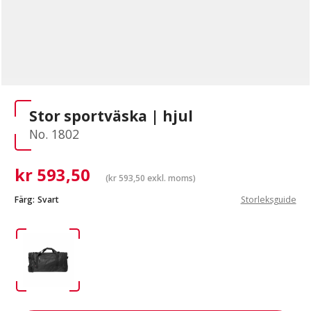
Stor sportväska | hjul
No. 1802
kr
593,50
(
kr
593,50
exkl. moms)
Färg:
Svart
Storleksguide