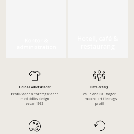
Hotell, café &
Kontor &
restaurang
administration
Tidlösa arbetskläder
Hitta er färg
Profilkläder & företagskläder
Välj bland 60+ färger
med tidlös design
– matcha ert företags
sedan 1983
profil