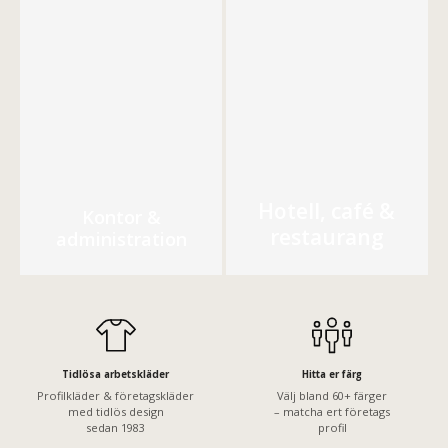
Hotell, café &
Kontor &
restaurang
administration
Tidlösa arbetskläder
Hitta er färg
Profilkläder & företagskläder
Välj bland 60+ färger
med tidlös design
– matcha ert företags
sedan 1983
profil