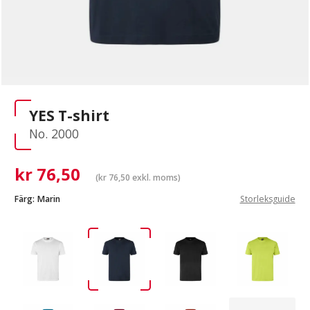
YES T-shirt
No. 2000
kr
76,50
(
kr
76,50
exkl. moms)
Färg:
Marin
Storleksguide