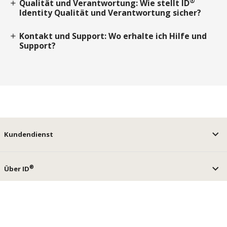
®
Qualität und Verantwortung: Wie stellt ID
add
Identity Qualität und Verantwortung sicher?
Kontakt und Support: Wo erhalte ich Hilfe und
add
Support?
Kundendienst
®
Über ID
®
ID
Services
keyboard_arrow_up