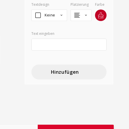
Textdesign
Platzierung
Farbe
Keine
keyboard_arrow_down
keyboard_arrow_down
Text eingeben
Hinzufügen