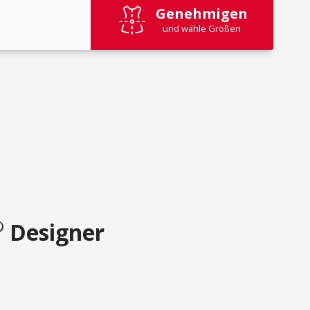
Genehmigen
und wähle Größen
®
Designer