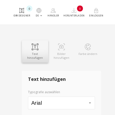
0
0
keyboard_arrow_down
DE
ID® DESIGNER
HÄNDLER
HERUNTERLADEN
EINLOGGEN
Text
Bilder
Farbe ändern
hinzufügen
hinzufügen
Text hinzufügen
Typografie auswählen
Arial
keyboard_arrow_down