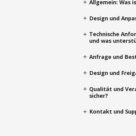
Allgemein: Was is
add
Design und Anpas
add
Technische Anfor
add
und was unterstü
Anfrage und Best
add
Design und Freig
add
Qualität und Ver
add
sicher?
Kontakt und Supp
add