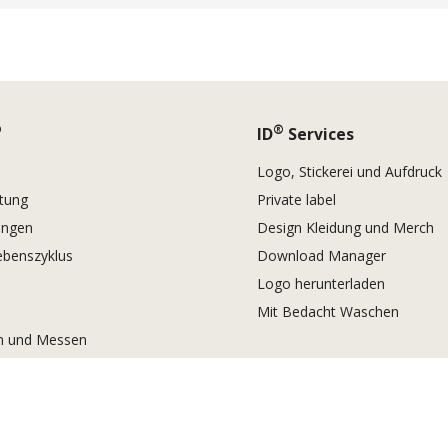
®
®
ID
Services
Logo, Stickerei und Aufdruck
tung
Private label
rungen
Design Kleidung und Merch
ebenszyklus
Download Manager
Logo herunterladen
Mit Bedacht Waschen
 und Messen
rvice