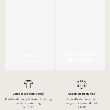
Hotel, Café &
Büro &
Restaurant
Verwaltung
Zeitlose Arbeitskleidung
Gemeinschaft stärken
Profilbekleidung & Firmenkleidung
Logo-Bekleidung, die
mit zeitlosem Design
eine gemeinsame Identität
seit 1983
schafft