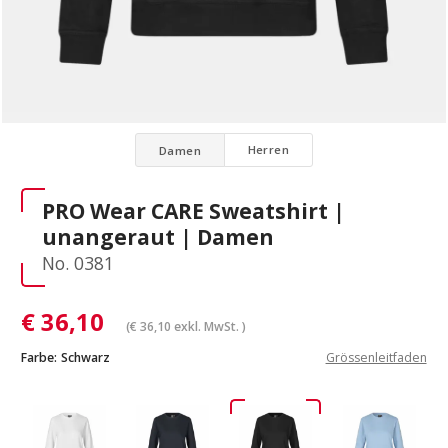
Herren
Damen
PRO Wear CARE Sweatshirt |
unangeraut | Damen
No. 0381
€
36,10
(
€
36,10
exkl. MwSt. )
Farbe:
Schwarz
Grössenleitfaden