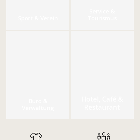
Service &
Sport & Verein
Tourismus
Hotel, Café &
Büro &
Restaurant
Verwaltung