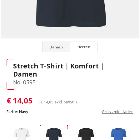
Herren
Damen
Stretch T-Shirt | Komfort |
Damen
No. 0595
€
14,05
(
€
14,05
exkl. MwSt. )
Farbe:
Navy
Grössenleitfaden