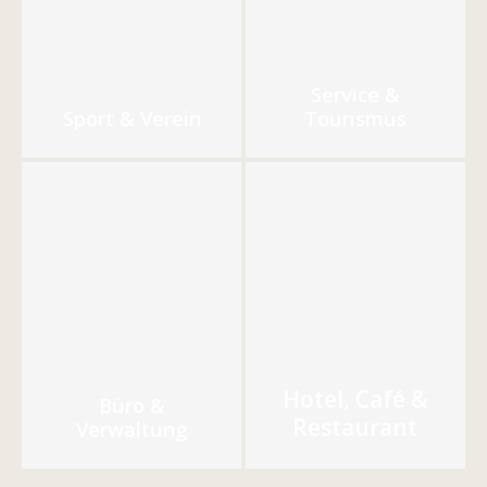
Service &
Sport & Verein
Tourismus
Hotel, Café &
Büro &
Restaurant
Verwaltung