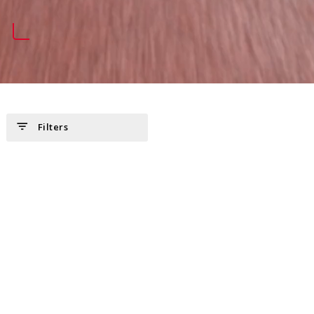
filter_list
Filters