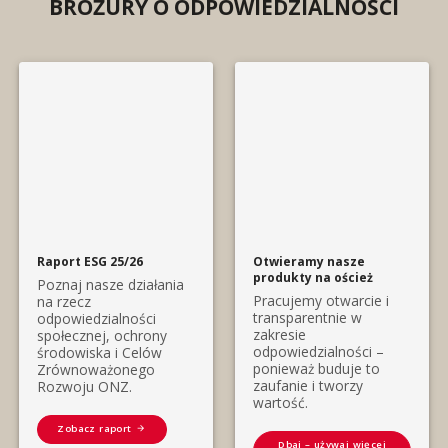
BROŻURY O ODPOWIEDZIALNOŚCI
przydatność produktów do prania przemysłowego.
Testy przeprowadzane są we współpracy z
zewnętrznymi ekspertami.
Zobacz wszystkie certyfikaty produktów i firmy
Raport ESG 25/26
Otwieramy nasze
produkty na oścież
Poznaj nasze działania
Pracujemy otwarcie i
na rzecz
transparentnie w
odpowiedzialności
zakresie
społecznej, ochrony
odpowiedzialności –
środowiska i Celów
ponieważ buduje to
Zrównoważonego
zaufanie i tworzy
Rozwoju ONZ.
wartość.
Zobacz raport
Dbaj – używaj więcej