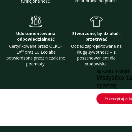
kolor pranie po praniu.
funkcjonalność.
Udokumentowana
Stworzone, by działać i
odpowiedzialność
przetrwać
Certyfikowane przez OEKO-
Odzież zaprojektowana na
®
TEX
oraz EU Ecolabel,
długą żywotność – z
potwierdzone przez niezależne
poszanowaniem dla
podmioty.
środowiska.
-shirt
ko zasługuje na drugą
ytaj o koszulce