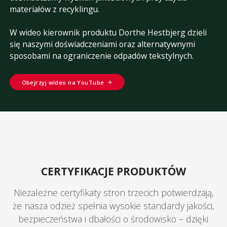
materiałów z recyklingu.
W wideo kierownik produktu Dorthe Hestbjerg dzieli
się naszymi doświadczeniami oraz alternatywnymi
sposobami na ograniczenie odpadów tekstylnych.
Obejrzyj wideo na YouTube
CERTYFIKACJE PRODUKTÓW
Niezależne certyfikaty stron trzecich potwierdzają,
że nasza odzież spełnia wysokie standardy jakości,
bezpieczeństwa i dbałości o środowisko – dzięki