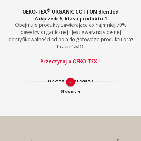
®
OEKO-TEX
ORGANIC COTTON Blended
Załącznik 6, klasa produktu 1
Obejmuje produkty zawierające co najmniej 70%
bawełny organicznej i jest gwarancją pełnej
identyfikowalności od pola do gotowego produktu oraz
braku GMO.
®
Przeczytaj o OEKO-TEX
HACCP / DIN 10524
keyboard_arrow_down
Produkt został opracowany tak, aby spełniać
wymagania higieniczne we wszystkich procesach
produkcji żywności zgodnie z HACCP – certyfikowany
przez Hohenstein.
ISO 15797
ISO 15797 to międzynarodowa norma oceniająca