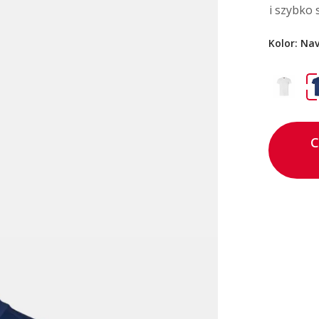
i szybko 
Kolor:
Na
C