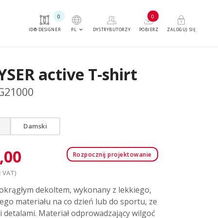
0
0
keyboard_arrow_down
PL
ID® DESIGNER
DYSTRYBUTORZY
POBIERZ
ZALOGUJ SIĘ
SER active T-shirt
G21000
Damski
,00
Rozpocznij projektowanie
 VAT)
 okrągłym dekoltem, wykonany z lekkiego,
ego materiału na co dzień lub do sportu, ze
i detalami. Materiał odprowadzający wilgoć