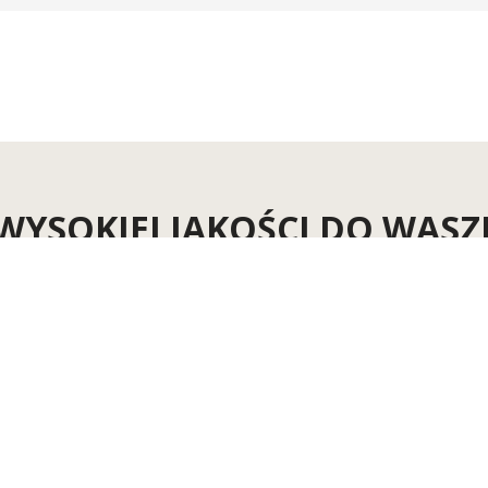
WYSOKIEJ JAKOŚCI DO WASZ
Znajdź odzież do waszej pracy tutaj →