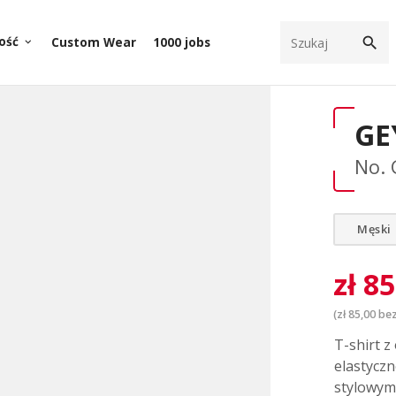
search
ość
Custom Wear
1000 jobs
keyboard_arrow_down
GEY
No. 
Męski
zł
85
(
zł
85,00
bez
T-shirt z
elastyczn
stylowym