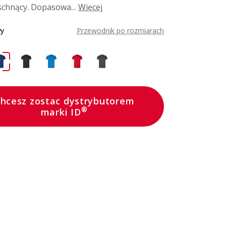
schnący. Dopasowa...
Więcej
vy
Przewodnik po rozmiarach
hcesz zostac dystrybutorem
®
marki ID