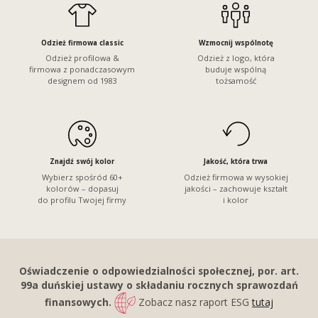
Odzież firmowa classic
Wzmocnij wspólnotę
Odzież profilowa &
Odzież z logo, która
firmowa z ponadczasowym
buduje wspólną
designem od 1983
tożsamość
Znajdź swój kolor
Jakość, która trwa
Wybierz spośród 60+
Odzież firmowa w wysokiej
kolorów – dopasuj
jakości – zachowuje kształt
do profilu Twojej firmy
i kolor
Oświadczenie o odpowiedzialności społecznej, por. art.
99a duńskiej ustawy o składaniu rocznych sprawozdań
finansowych.
Zobacz nasz raport ESG
tutaj