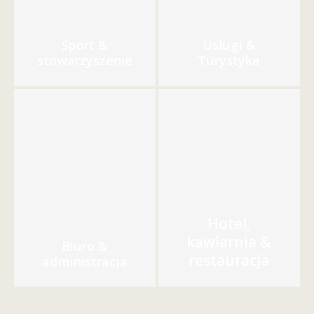
Sport &
Usługi &
stowarzyszenie
Turystyka
Hotel,
kawiarnia &
Biuro &
restauracja
administracja