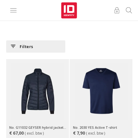
filter_list
Filters
No. G11032 GEYSER hybrid jacket | dames
No. 2030 YES Active T-shirt
€
67,00
€
7,90
( excl. btw )
( excl. btw )