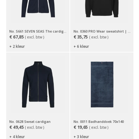
No. S661 SEVEN SEAS The cardigan | dames
No. 0360 PRO Wear sweatshirt | klassiek
€
67,85
€
35,75
( excl. btw )
( excl. btw )
+ 2 kleur
+ 6 kleur
No. 0628 Sweat cardigan
No. 0011 Badhanddoek 70x140
€
49,45
€
19,65
( excl. btw )
( excl. btw )
+ 4 kleur
+ 3 kleur