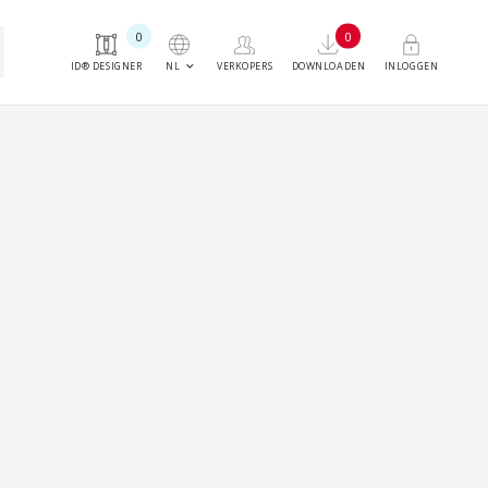
0
0
keyboard_arrow_down
NL
ID® DESIGNER
VERKOPERS
DOWNLOADEN
INLOGGEN