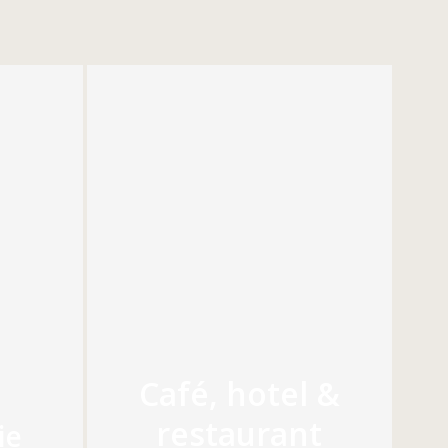
Café, hotel &
restaurant
ie