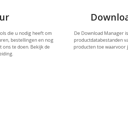
our
Downloa
ools die u nodig heeft om
De Download Manager is d
uren, bestellingen en nog
productdatabestanden va
 ons te doen. Bekijk de
producten toe waarvoor je
eiding.