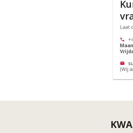
Ku
vr
Laat 
+
phone
Maan
Vrijd
s
mail
(Wij 
KWA