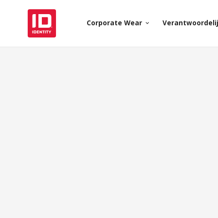
Corporate Wear
Verantwoordeli
keyboard_arrow_down