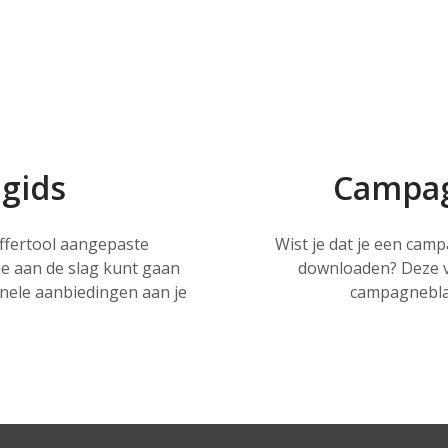
ogids
Campag
offertool aangepaste
Wist je dat je een cam
je aan de slag kunt gaan
downloaden? Deze vi
nele aanbiedingen aan je
campagneblad