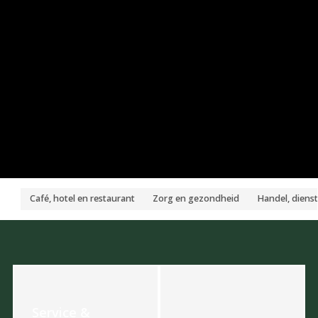
Café, hotel en restaurant
Zorg en gezondheid
Handel, dienst
Service &