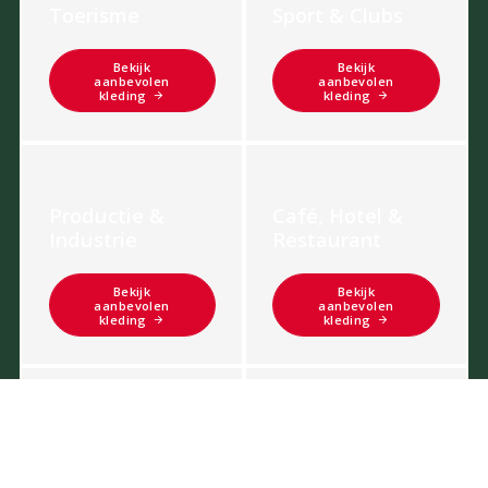
Toerisme
Sport & Clubs
Bekijk
Bekijk
aanbevolen
aanbevolen
kleding
kleding
Productie &
Café, Hotel &
Industrie
Restaurant
Bekijk
Bekijk
aanbevolen
aanbevolen
kleding
kleding
Handel &
Evenementen &
Detailhandel
Verenigingen