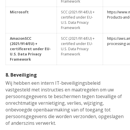
Framework
Microsoft
SCC (2021/914/EU) +
https://www.m
certified under EU-
Products-and
U.S. Data Privacy
Framework
AmazonSCC
SCC (2021/914/EU) +
https://aws.
(2021/914/EU) +
certified under EU-
processing-
certificeret under EU-
U.S. Data Privacy
U.S. Data Privacy
Framework
Framework
8. Beveiliging
Wij hebben een intern IT-beveiligingsbeleid
vastgesteld met instructies en maatregelen om uw
persoonsgegevens te beschermen tegen toevallige of
onrechtmatige vernietiging, verlies, wijziging,
onbevoegde openbaarmaking van of toegang tot
persoonsgegevens die worden verzonden, opgeslagen
of anderszins verwerkt.