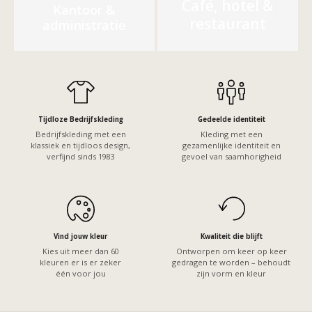
Café, hotel &
Kantoor &
restaurant
administratie
Tijdloze Bedrijfskleding
Gedeelde identiteit
Bedrijfskleding met een
Kleding met een
klassiek en tijdloos design,
gezamenlijke identiteit en
verfijnd sinds 1983
gevoel van saamhorigheid
Vind jouw kleur
Kwaliteit die blijft
Kies uit meer dan 60
Ontworpen om keer op keer
kleuren er is er zeker
gedragen te worden – behoudt
één voor jou
zijn vorm en kleur