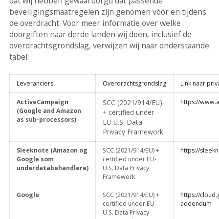
dat wij hebben gewaarborgd dat passende
beveiligingsmaatregelen zijn genomen vóór en tijdens
de overdracht. Voor meer informatie over welke
doorgiften naar derde landen wij doen, inclusief de
overdrachtsgrondslag, verwijzen wij naar onderstaande
tabel:
Leveranciers
Overdrachtsgrondslag
Link naar pr
ActiveCampaign
SCC (2021/914/EU)
https://www.a
(Google and Amazon
+ certified under
as sub-processors)
EU-U.S. Data
Privacy Framework
Sleeknote (Amazon og
SCC (2021/914/EU) +
https://slee
Google som
certified under EU-
underdatabehandlere)
U.S. Data Privacy
Framework
Google
SCC (2021/914/EU) +
https://cloud
certified under EU-
addendum
U.S. Data Privacy