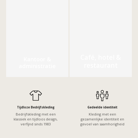
Café, hotel &
Kantoor &
restaurant
administratie
Tijdloze Bedrijfskleding
Gedeelde identiteit
Bedrijfskleding met een
Kleding met een
klassiek en tijdloos design,
gezamenlijke identiteit en
verfijnd sinds 1983
gevoel van saamhorigheid