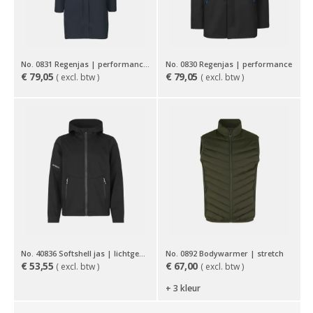
No. 0831 Regenjas | performance | dames
No. 0830 Regenjas | performance
€
79,05
€
79,05
( excl. btw )
( excl. btw )
No. 40836 Softshell jas | lichtgewicht| kinderen
No. 0892 Bodywarmer | stretch
€
53,55
€
67,00
( excl. btw )
( excl. btw )
+ 3 kleur