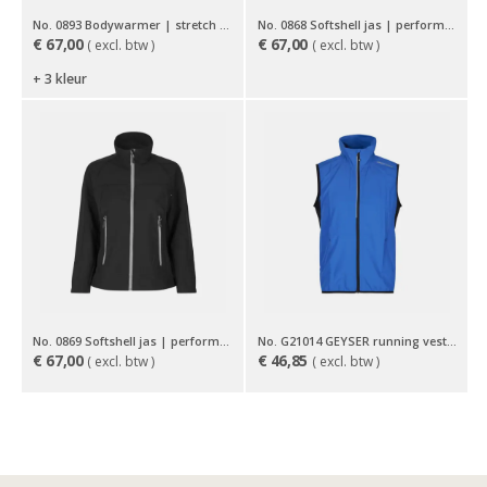
No. 0893 Bodywarmer | stretch | dames
No. 0868 Softshell jas | performance
€
67,00
€
67,00
( excl. btw )
( excl. btw )
+ 3 kleur
No. 0869 Softshell jas | performance | dames
No. G21014 GEYSER running vest | light
€
67,00
€
46,85
( excl. btw )
( excl. btw )