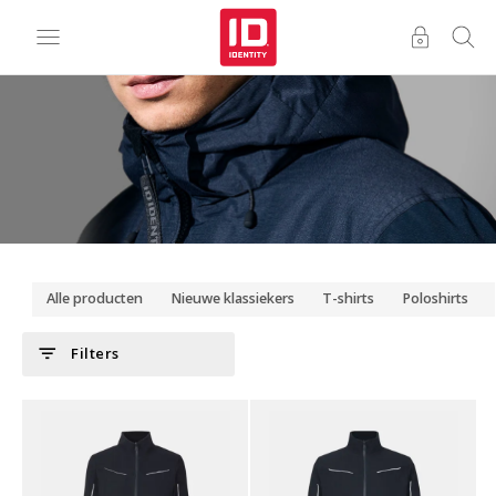
Alle producten
Nieuwe klassiekers
T-shirts
Poloshirts
filter_list
Filters