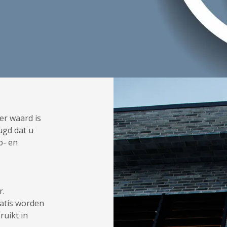
er waard is
ugd dat u
p- en
r.
ratis worden
uikt in