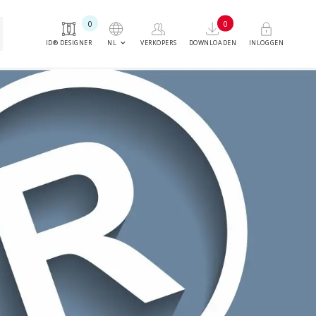
0
0
keyboard_arrow_down
NL
ID® DESIGNER
VERKOPERS
DOWNLOADEN
INLOGGEN