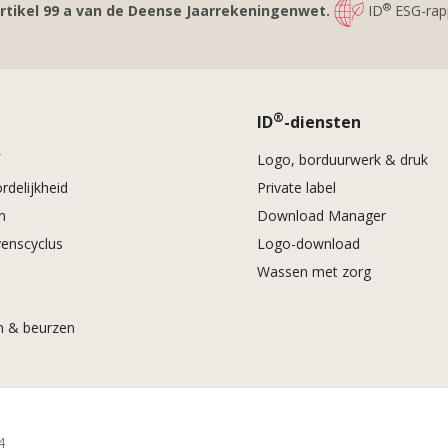
®
artikel 99 a van de Deense Jaarrekeningenwet.
ID
ESG-rapp
®
®
ID
-diensten
f
Logo, borduurwerk & druk
rdelijkheid
Private label
en
Download Manager
venscyclus
Logo-download
Wassen met zorg
 & beurzen
4