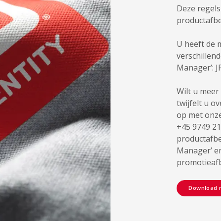
Deze regels
productafbe
U heeft de 
verschillen
Manager’: J
Wilt u meer
twijfelt u 
op met onze 
+45 9749 21
productafbe
Manager’ en
promotieaf
Download