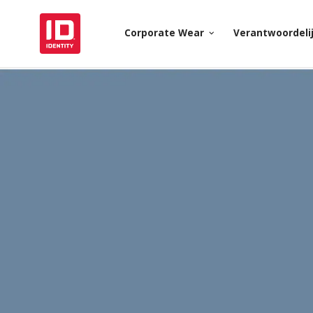
Corporate Wear
Verantwoordeli
keyboard_arrow_down