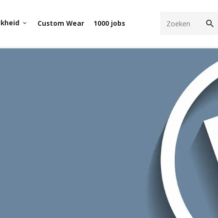
search
jkheid
Custom Wear
1000 jobs
keyboard_arrow_down