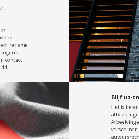
an
 in
kt in
kent reclame
ldingen in
an contact
144.
Blijf up-t
Het is belan
afbeeldinge
Afbeeldinge
verschijnen
auteursrecht