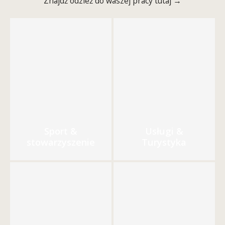
Znajdź odzież do waszej pracy tutaj →
Sport &
Usługi &
stowarzyszenie
Turystyka