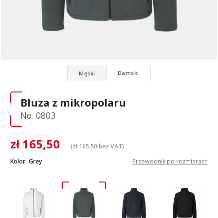
Damski
Męski
Bluza z mikropolaru
No. 0803
zł
165,50
(
zł
165,50
bez VAT)
Kolor:
Grey
Przewodnik po rozmiarach