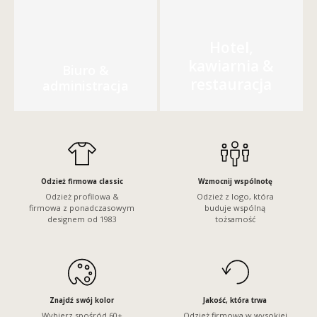
Hotel,
kawiarnia &
Biuro &
restauracja
administracja
Odzież firmowa classic
Wzmocnij wspólnotę
Odzież profilowa &
Odzież z logo, która
firmowa z ponadczasowym
buduje wspólną
designem od 1983
tożsamość
Znajdź swój kolor
Jakość, która trwa
Wybierz spośród 60+
Odzież firmowa w wysokiej