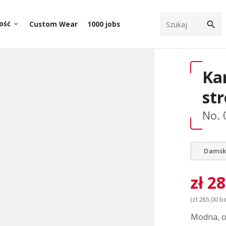
search
ość
Custom Wear
1000 jobs
keyboard_arrow_down
Ka
st
No. 
Damsk
zł
28
(
zł
285,00
be
Modna, o