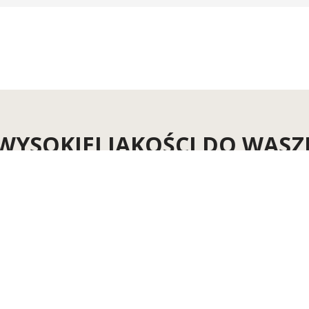
WYSOKIEJ JAKOŚCI DO WASZ
Znajdź odzież do waszej pracy tutaj →