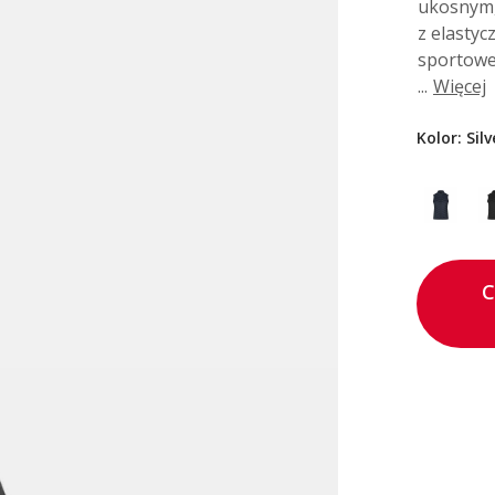
ukosnym,
z elastyc
sportowe
...
Więcej
Kolor:
Sil
C