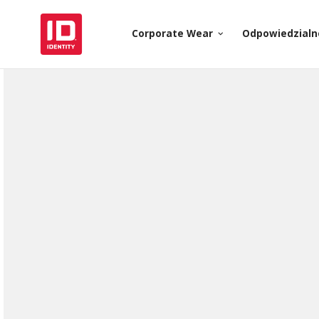
Corporate Wear
Odpowiedzialn
keyboard_arrow_down