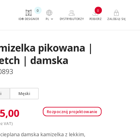
0
0
keyboard_arrow_down
PL
ID® DESIGNER
DYSTRYBUTORZY
POBIERZ
ZALOGUJ SIĘ
mizelka pikowana |
retch | damska
0893
i
Męski
5,00
Rozpocznij projektowanie
z VAT)
cieplana damska kamizelka z lekkim,