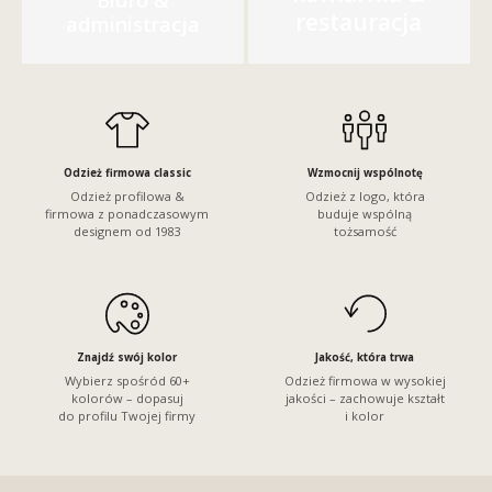
restauracja
administracja
Odzież firmowa classic
Wzmocnij wspólnotę
Odzież profilowa &
Odzież z logo, która
firmowa z ponadczasowym
buduje wspólną
designem od 1983
tożsamość
Znajdź swój kolor
Jakość, która trwa
Wybierz spośród 60+
Odzież firmowa w wysokiej
kolorów – dopasuj
jakości – zachowuje kształt
do profilu Twojej firmy
i kolor