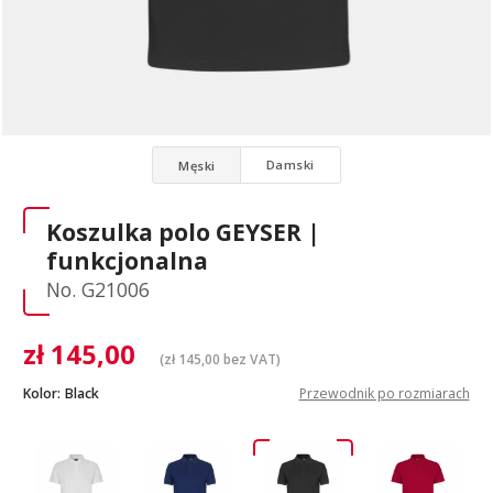
Damski
Męski
Koszulka polo GEYSER |
funkcjonalna
No. G21006
zł
145,00
(
zł
145,00
bez VAT)
Kolor:
Black
Przewodnik po rozmiarach