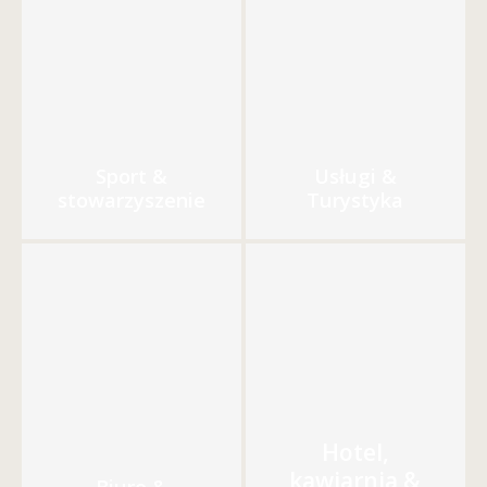
Sport &
Usługi &
stowarzyszenie
Turystyka
Hotel,
kawiarnia &
Biuro &