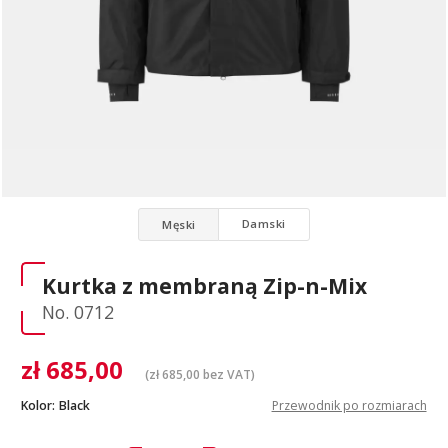
Damski
Męski
Kurtka z membraną Zip-n-Mix
No. 0712
zł
685,00
(
zł
685,00
bez VAT)
Kolor:
Black
Przewodnik po rozmiarach