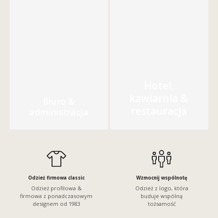
Hotel,
kawiarnia &
Biuro &
restauracja
administracja
Odzież firmowa classic
Wzmocnij wspólnotę
Odzież profilowa &
Odzież z logo, która
firmowa z ponadczasowym
buduje wspólną
designem od 1983
tożsamość