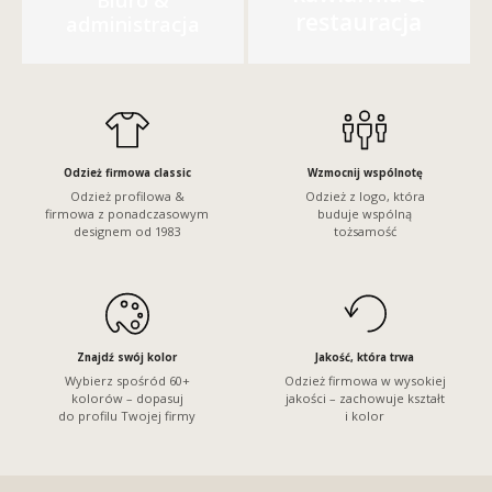
restauracja
administracja
Odzież firmowa classic
Wzmocnij wspólnotę
Odzież profilowa &
Odzież z logo, która
firmowa z ponadczasowym
buduje wspólną
designem od 1983
tożsamość
Znajdź swój kolor
Jakość, która trwa
Wybierz spośród 60+
Odzież firmowa w wysokiej
kolorów – dopasuj
jakości – zachowuje kształt
do profilu Twojej firmy
i kolor