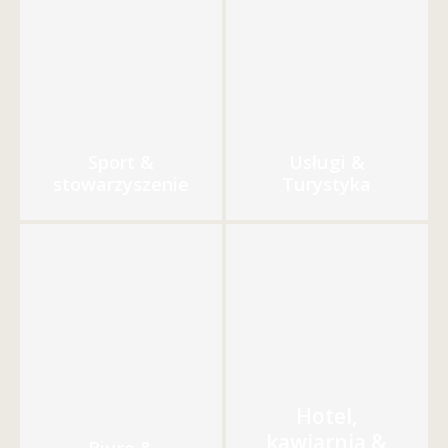
Sport &
Usługi &
stowarzyszenie
Turystyka
Hotel,
kawiarnia &
Biuro &