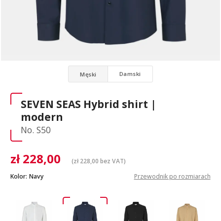
Damski
Męski
SEVEN SEAS Hybrid shirt |
modern
No. S50
zł
228,00
(
zł
228,00
bez VAT)
Kolor:
Navy
Przewodnik po rozmiarach