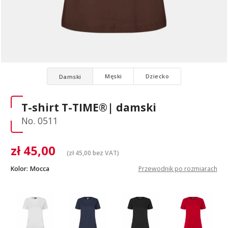
Męski
Dziecko
Damski
T-shirt T-TIME®| damski
No. 0511
zł
45,00
(
zł
45,00
bez VAT)
Kolor:
Mocca
Przewodnik po rozmiarach