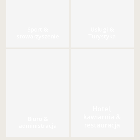
Sport &
Usługi &
stowarzyszenie
Turystyka
Hotel,
kawiarnia &
Biuro &
restauracja
administracja