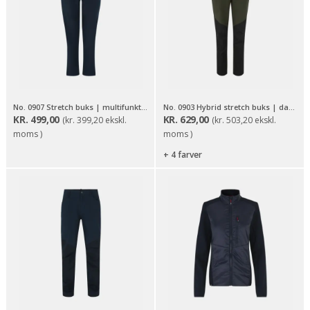
No. 0907 Stretch buks | multifunktionel | unisex
No. 0903 Hybrid stretch buks | dame
KR.
499,00
KR.
629,00
(
kr.
399,20
ekskl.
(
kr.
503,20
ekskl.
moms )
moms )
+ 4 farver