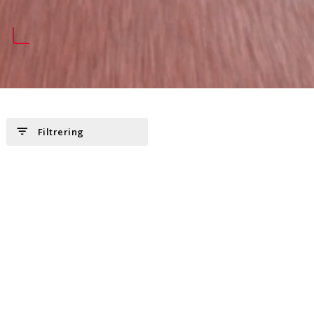
filter_list
Filtrering