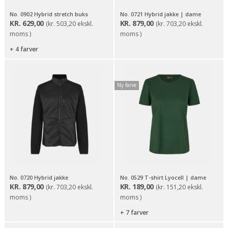
No. 0902 Hybrid stretch buks
No. 0721 Hybrid jakke | dame
KR.
629,00
KR.
879,00
(
kr.
503,20
ekskl.
(
kr.
703,20
ekskl.
moms )
moms )
+ 4 farver
Ny farve
No. 0720 Hybrid jakke
No. 0529 T-shirt Lyocell | dame
KR.
879,00
KR.
189,00
(
kr.
703,20
ekskl.
(
kr.
151,20
ekskl.
moms )
moms )
+ 7 farver