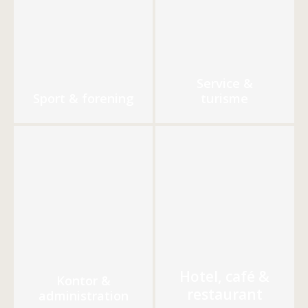
Service &
Sport & forening
turisme
Hotel, café &
Kontor &
restaurant
administration