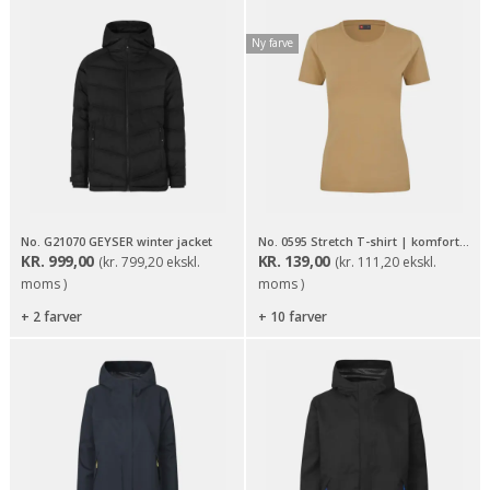
Ny farve
No. G21070 GEYSER winter jacket
No. 0595 Stretch T-shirt | komfort | dame
KR.
999,00
KR.
139,00
(
kr.
799,20
ekskl.
(
kr.
111,20
ekskl.
moms )
moms )
+ 2 farver
+ 10 farver