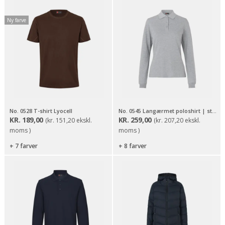
Ny farve
No. 0528 T-shirt Lyocell
No. 0545 Langærmet poloshirt | stretch | dame
KR.
189,00
KR.
259,00
(
kr.
151,20
ekskl.
(
kr.
207,20
ekskl.
moms )
moms )
+ 7 farver
+ 8 farver