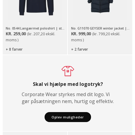
No. 0544 Langærmet poloshirt | stretch
No. G11070 GEYSER winter jacket | dame
KR.
259,00
KR.
999,00
(
kr.
207,20
ekskl.
(
kr.
799,20
ekskl.
moms )
moms )
+ 8 farver
+ 2 farver
Skal vi hjælpe med logotryk?
Corporate Wear styrkes med dit logo. Vi
gør påsætningen nem, hurtig og effektiv.
Oplev muligheder