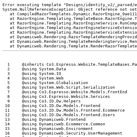
Error executing template "Designs/identity_v2/_parsed/e
System.NullReferenceException: Object reference not set
   at CompiledRazorTemplates.Dynamic.RazorEngine_9ae111
   at RazorEngine.Templating.TemplateBase.RazorEngine.T
   at RazorEngine.Templating.RazorEngineService.RunComp
   at RazorEngine.Templating.RazorEngineServiceExtensio
   at RazorEngine.Templating.RazorEngineServiceExtensio
   at Dynamicweb.Rendering.RazorTemplateRenderingProvid
   at Dynamicweb.Rendering.TemplateRenderingService.Ren
  1
  2
  3
  4
  5
  6
  7
  8
  9
 10
 11
 12
 13
 14
 15
 16