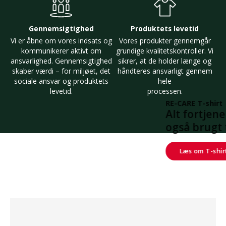
Gennemsigtighed
Produktets levetid
Vi er åbne om vores indsats og
Vores produkter gennemgår
kommunikerer aktivt om
grundige kvalitetskontroller. Vi
ansvarlighed. Gennemsigtighed
sikrer, at de holder længe og
skaber værdi – for miljøet, det
håndteres ansvarligt gennem
sociale ansvar og produktets
hele
levetid.
processen.
RE-CARE T-shirt
Alt fortjener en chance til -
også brugt tøj
Læs om T-shirten