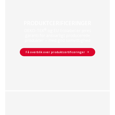
PRODUKTCERIFICERINGER
®
OEKO-TEX
og EU Ecolabel er jeres
garanti for ansvarligt producerede
produkter – med god samvittighed
Få overblik over produktcertificeringer