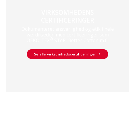
VIRKSOMHEDENS
CERTIFICERINGER
Dokumenteret ansvarlighed og etik i hele
værdikæden med certificeringer som
®
OEKO-TEX
STeP, Better Cotton m.fl.
Se alle virksomhedscertificeringer
VORES ANSVARLIGE HØJDEPUNKTER