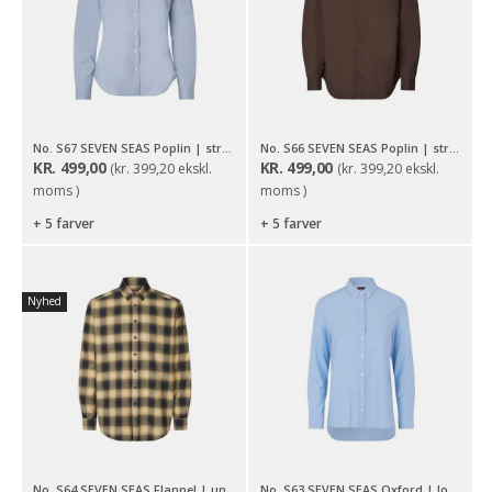
No. S67 SEVEN SEAS Poplin | stretch | dame
No. S66 SEVEN SEAS Poplin | stretch
KR.
499,00
KR.
499,00
(
kr.
399,20
ekskl.
(
kr.
399,20
ekskl.
moms )
moms )
+ 5 farver
+ 5 farver
Nyhed
No. S64 SEVEN SEAS Flannel | unisex
No. S63 SEVEN SEAS Oxford | long | modern | dame