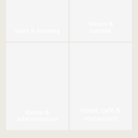
Service &
Sport & forening
turisme
Hotel, café &
Kontor &
restaurant
administration