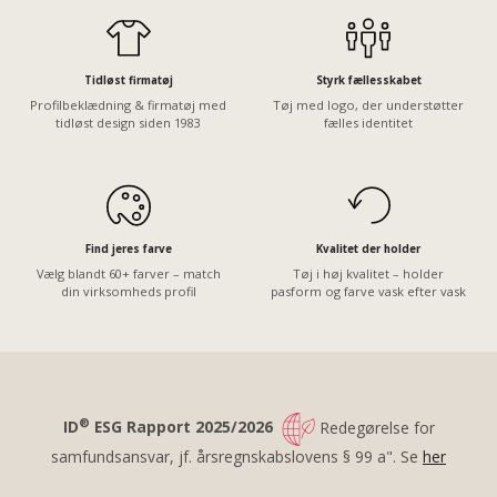
Tidløst firmatøj
Styrk fællesskabet
Profilbeklædning & firmatøj med
Tøj med logo, der understøtter
tidløst design siden 1983
fælles identitet
Find jeres farve
Kvalitet der holder
Vælg blandt 60+ farver – match
Tøj i høj kvalitet – holder
din virksomheds profil
pasform og farve vask efter vask
®
ID
ESG Rapport 2025/2026
Redegørelse for
samfundsansvar, jf. årsregnskabslovens § 99 a". Se
her