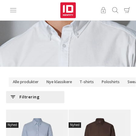
Alle produkter
Nye klassikere
T-shirts
Poloshirts
Swea
filter_list
Filtrering
Nyhed
Nyhed