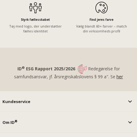
Styrk fællesskabet
Find jeres farve
Tøj med logo, der understøtter
Vælg blandt 60+ farver – match
fælles identitet
din virksomheds profil
®
ID
ESG Rapport 2025/2026
Redegørelse for
samfundsansvar, jf. årsregnskabslovens § 99 a". Se
her
Kundeservice
®
Om ID