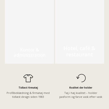
Hotel, café &
Kontor &
restaurant
administration
Tidløst firmatøj
Kvalitet der holder
Profilbeklædning & firmatøj med
Tøj i høj kvalitet – holder
tidløst design siden 1983
pasform og farve vask efter vask