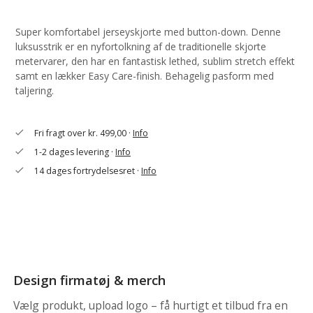
Super komfortabel jerseyskjorte med button-down. Denne
luksusstrik er en nyfortolkning af de traditionelle skjorte
metervarer, den har en fantastisk lethed, sublim stretch effekt
samt en lækker Easy Care-finish. Behagelig pasform med
taljering.
Fri fragt over kr. 499,00 ·
Info
check
1-2 dages levering ·
Info
check
14 dages fortrydelsesret ·
Info
check
Design firmatøj & merch
Vælg produkt, upload logo – få hurtigt et tilbud fra en