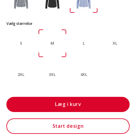
Vælg størrelse
S
M
L
XL
2XL
3XL
4XL
Læg i kurv
Start design