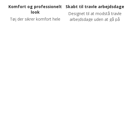
Komfort og professionelt
Skabt til travle arbejdsdage
look
Designet til at modstå travle
Tøj der sikrer komfort hele
arbejdsdage uden at gå på
dagen,
kompromis med stil
samtidig med et professionelt
udtryk
keyboard_arrow_up
Holdbarhed og hygiejne
Styrk trivsel og image
Holdbarhed og hygiejne i fokus
Tøj der styrker både
med tøj, der lever op til
medarbejdernes trivsel og
branchens
virksomhedens image
krav