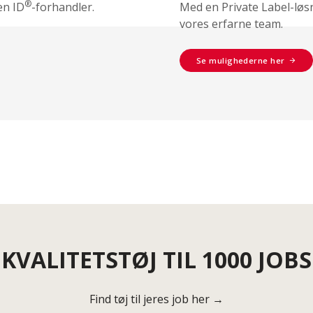
®
en ID
-forhandler.
Med en Private Label-løs
vores erfarne team.
Se mulighederne her
KVALITETSTØJ TIL 1000 JOBS
Find tøj til jeres job her →