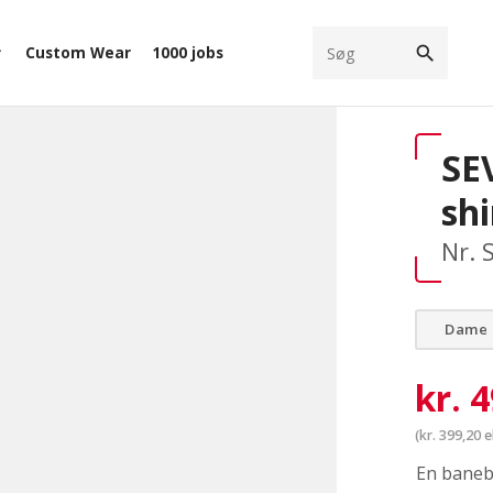
search
Custom Wear
1000 jobs
ow_down
SE
sh
Nr. 
Dame
kr.
4
(
kr.
399,20
e
En baneb