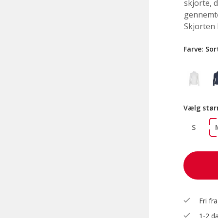
skjorte,
gennemte
Skjorten 
Farve:
Sor
Vælg stør
S
check
Fri fr
check
1-2 da