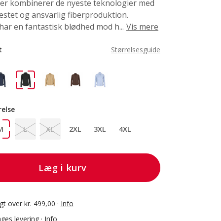
 der kombinerer de nyeste teknologier med
stet og ansvarlig fiberproduktion.
har en fantastisk blødhed mod h...
Vis mere
t
Størrelsesguide
relse
M
L
XL
2XL
3XL
4XL
Læg i kurv
agt over kr. 499,00 ·
Info
ges levering ·
Info