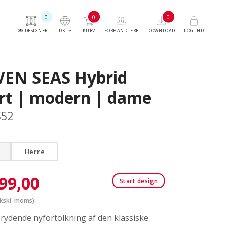
0
0
0
keyboard_arrow_down
DK
ID® DESIGNER
KURV
FORHANDLERE
DOWNLOAD
LOG IND
VEN SEAS Hybrid
irt | modern | dame
S52
Herre
99,00
Start design
kskl. moms)
rydende nyfortolkning af den klassiske