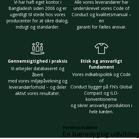
Vi har haft eget kontor i
Alle vores leverandører har
Bangladesh siden 2006 og er
underskrevet vores Code of
ugentligt til stede hos vores
Conduct og kvalitetsmanual –
producenter for at sikre dialog,
en
indsigt og standarder.
garanti for fælles ansvar.
Gennemsigtighed i praksis
Etisk og ansvarligt
fundament
Vi arbejder databaseret og
Vores indkøbspolitik og Code
åbent
of
med vores miljøpåvirkning og
Conduct bygger på FN’s Global
leverandørforhold – og deler
Compact og ILO-
aktivt vores resultater.
konventionerne
og sikrer ansvarlig produktion i
hele kæden.
Verdensmålene
En bæredygtig udvikling