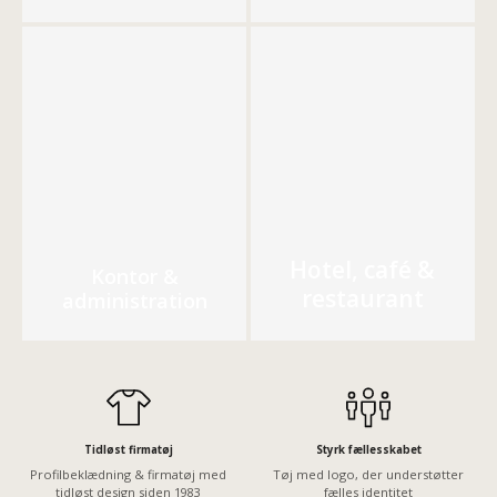
Hotel, café &
Kontor &
restaurant
administration
Tidløst firmatøj
Styrk fællesskabet
Profilbeklædning & firmatøj med
Tøj med logo, der understøtter
tidløst design siden 1983
fælles identitet