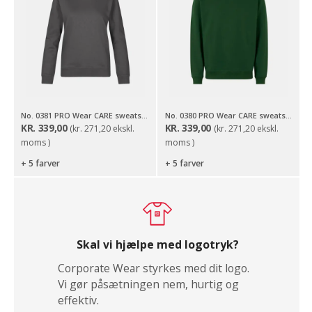
No. 0381 PRO Wear CARE sweatshirt | ubørstet | dame
No. 0380 PRO Wear CARE sweatshirt | ubørstet
KR.
339,00
KR.
339,00
(
kr.
271,20
ekskl.
(
kr.
271,20
ekskl.
moms )
moms )
+ 5 farver
+ 5 farver
Skal vi hjælpe med logotryk?
Corporate Wear styrkes med dit logo.
Vi gør påsætningen nem, hurtig og
effektiv.