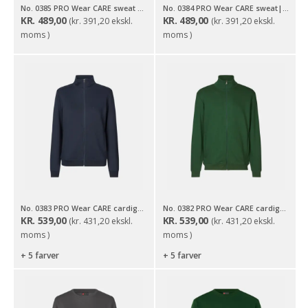
No. 0385 PRO Wear CARE sweat | ubørstet | ¼ zip | dame
No. 0384 PRO Wear CARE sweat| ubørstet | ¼ zip
KR.
489,00
KR.
489,00
(
kr.
391,20
ekskl.
(
kr.
391,20
ekskl.
moms )
moms )
No. 0383 PRO Wear CARE cardigan | ubørstet |dame
No. 0382 PRO Wear CARE cardigan | ubørstet
KR.
539,00
KR.
539,00
(
kr.
431,20
ekskl.
(
kr.
431,20
ekskl.
moms )
moms )
+ 5 farver
+ 5 farver