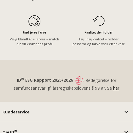
Find jeres farve
Kvalitet der holder
Vælg blandt 60+ farver – match
Tøj i høj kvalitet – holder
din virksomheds profil
pasform og farve vask efter vask
®
ID
ESG Rapport 2025/2026
Redegørelse for
samfundsansvar, jf. årsregnskabslovens § 99 a". Se
her
Kundeservice
®
Om ID