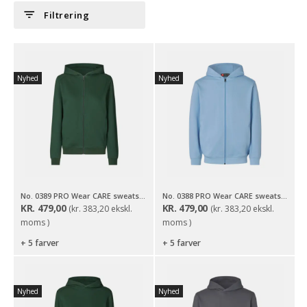
filter_list
Filtrering
Nyhed
Nyhed
No. 0389 PRO Wear CARE sweatshirt | hoodie | zip | dame
No. 0388 PRO Wear CARE sweatshirt | hoodie | zip
KR.
479,00
KR.
479,00
(
kr.
383,20
ekskl.
(
kr.
383,20
ekskl.
moms )
moms )
+ 5 farver
+ 5 farver
Nyhed
Nyhed