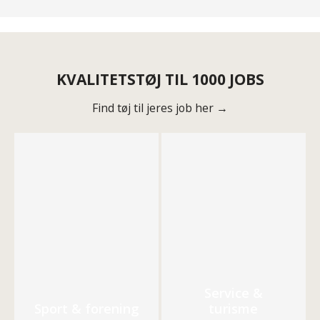
KVALITETSTØJ TIL 1000 JOBS
Find tøj til jeres job her →
Service &
Sport & forening
turisme