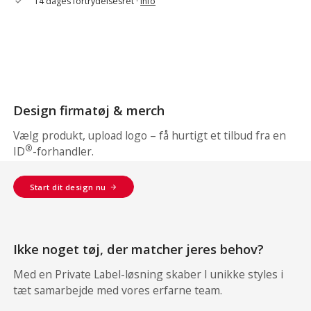
14 dages fortrydelsesret ·
Info
check
Design firmatøj & merch
Vælg produkt, upload logo – få hurtigt et tilbud fra en
®
ID
-forhandler.
Start dit design nu
Ikke noget tøj, der matcher jeres behov?
Med en Private Label-løsning skaber I unikke styles i
tæt samarbejde med vores erfarne team.