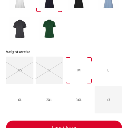
Vælg størrelse
XS
S
M
L
XL
2XL
3XL
+3
Læg i kurv