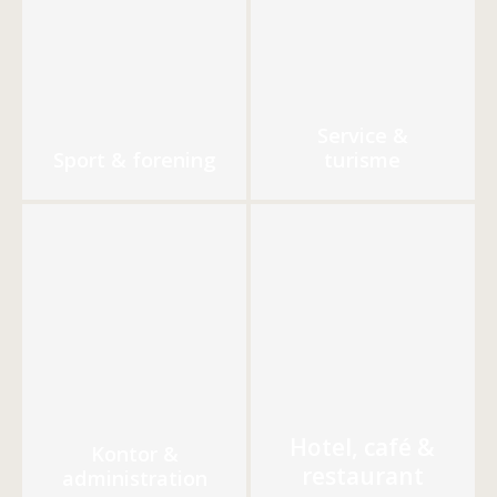
Service &
Sport & forening
turisme
Hotel, café &
Kontor &
restaurant
administration