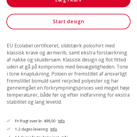
Start design
EU Ecolabel certificeret, slidstærk poloshirt med
klassisk krave og ærmerib, samt ekstra forstærkning
af nakke og skuldersøm. Klassisk design og flot fitted
uden at gå på kompromis med bevægeligheden. Tone
i tone knaplukning. Poloen er fremstillet af ansvarligt
fremstillet bomuld samt recycled polyester og har
gennemgået en forkrympningsproces ved meget høje
temperaturer, både før og efter indfarvning for ekstra
stabilitet og lang levetid.
Fri fragt over kr. 499,00 ·
Info
check
1-2 dages levering ·
Info
check