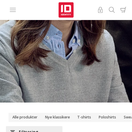
Strik til firmatøj,
profilbeklædning og
events
Alle produkter
Nye klassikere
T-shirts
Poloshirts
Swea
filter_list
Filtrering