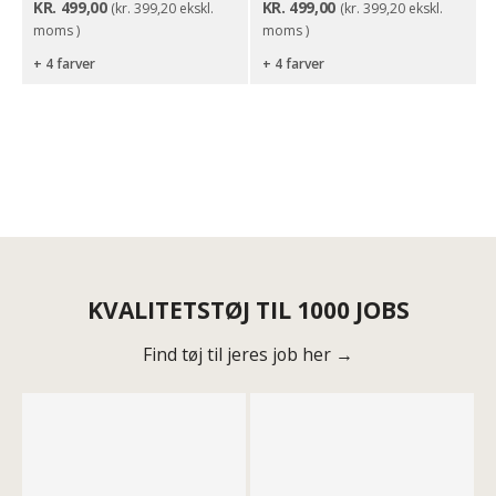
KR.
499,00
KR.
499,00
(
kr.
399,20
ekskl.
(
kr.
399,20
ekskl.
moms )
moms )
+ 4 farver
+ 4 farver
KVALITETSTØJ TIL 1000 JOBS
Find tøj til jeres job her →