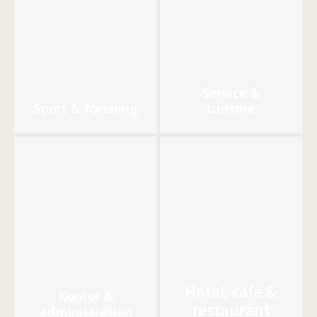
Service &
Sport & forening
turisme
Hotel, café &
Kontor &
restaurant
administration