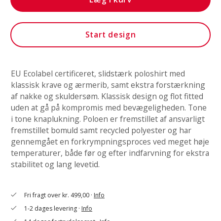
Start design
EU Ecolabel certificeret, slidstærk poloshirt med
klassisk krave og ærmerib, samt ekstra forstærkning
af nakke og skuldersøm. Klassisk design og flot fitted
uden at gå på kompromis med bevægeligheden. Tone
i tone knaplukning. Poloen er fremstillet af ansvarligt
fremstillet bomuld samt recycled polyester og har
gennemgået en forkrympningsproces ved meget høje
temperaturer, både før og efter indfarvning for ekstra
stabilitet og lang levetid.
Fri fragt over kr. 499,00 ·
Info
check
1-2 dages levering ·
Info
check