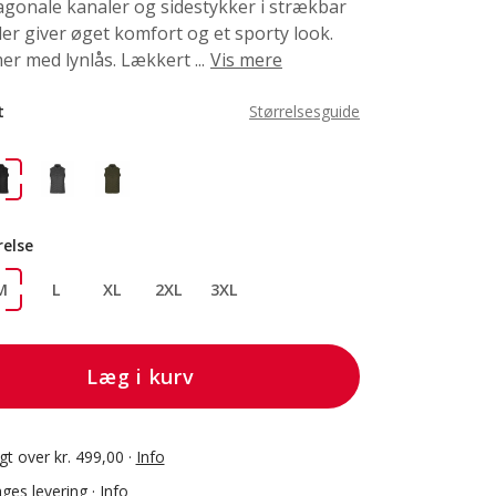
agonale kanaler og sidestykker i strækbar
 der giver øget komfort og et sporty look.
r med lynlås. Lækkert ...
Vis mere
t
Størrelsesguide
relse
M
L
XL
2XL
3XL
Læg i kurv
agt over kr. 499,00 ·
Info
ges levering ·
Info