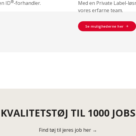
®
en ID
-forhandler.
Med en Private Label-løs
vores erfarne team.
Se mulighederne her
KVALITETSTØJ TIL 1000 JOBS
Find tøj til jeres job her →