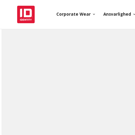
Corporate Wear
Ansvarlighed
keyboard_arrow_down
keyboard_arr