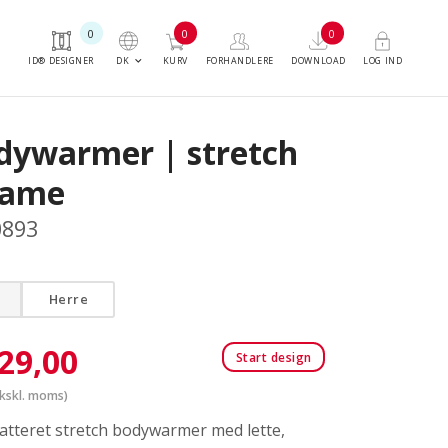
0
0
0
keyboard_arrow_down
DK
ID® DESIGNER
KURV
FORHANDLERE
DOWNLOAD
LOG IND
dywarmer | stretch
dame
0893
Herre
29,00
Start design
kskl. moms)
atteret stretch bodywarmer med lette,