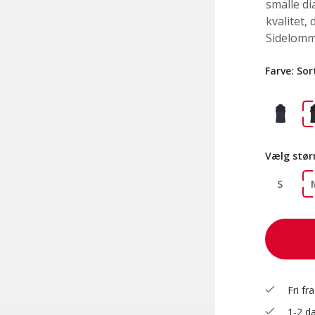
smalle di
kvalitet,
Sidelomme
Farve:
Sor
Vælg stør
S
check
Fri fr
check
1-2 da