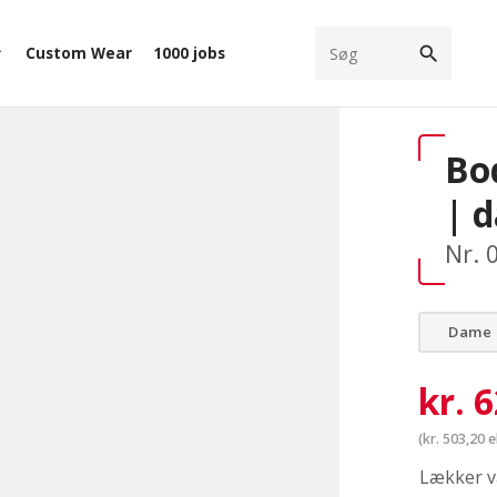
search
Custom Wear
1000 jobs
ow_down
Bo
| 
Nr. 
Dame
kr.
6
(
kr.
503,20
e
Lækker v